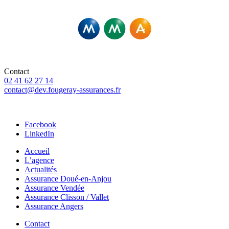
Et Courtiers pour d’autres compagnies
Contact
02 41 62 27 14
contact@dev.fougeray-assurances.fr
46 Rue Saint-Pierre, 49307 Cholet
Facebook
LinkedIn
Accueil
L’agence
Actualités
Assurance Doué-en-Anjou
Assurance Vendée
Assurance Clisson / Vallet
Assurance Angers
Contact