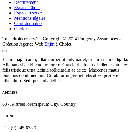
Recrutement
Espace Client
Espace réservé
Mentions légales
Confidentialité
Cookies
Tous droits réservés . Copyright © 2024 Fougeray Assurances -
Création Agence Web
Enjin
à Cholet
Etiam magna arcu, ullamcorper ut pulvinar et, ornare sit amet ligula.
Aliquam vitae bibendum lorem. Cras id dui lectus. Pellentesque nec
felis tristique urna lacinia sollicitudin ac ac ex. Maecenas mattis
faucibus condimentum. Curabitur imperdiet felis at est posuere
bibendum. Sed quis nulla tellus.
ADDRESS
63739 street lorem ipsum City, Country
PHONE
+12 (0) 345 678 9