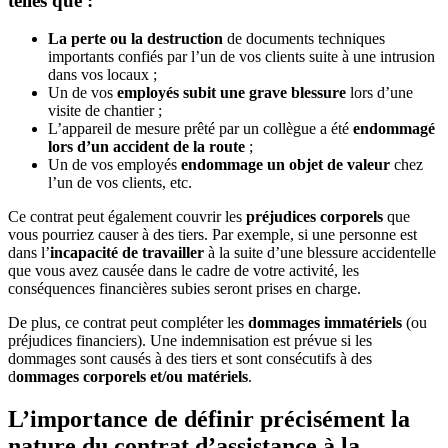
telles que :
La perte ou la destruction
de documents techniques
importants confiés par l’un de vos clients suite à une intrusion
dans vos locaux ;
Un de vos
employés subit une grave blessure
lors d’une
visite de chantier ;
L’appareil de mesure prêté par un collègue a été
endommagé
lors d’un accident de la route
;
Un de vos employés
endommage un objet de valeur
chez
l’un de vos clients, etc.
Ce contrat peut également couvrir les
préjudices corporels
que
vous pourriez causer à des tiers. Par exemple, si une personne est
dans l’
incapacité de travailler
à la suite d’une blessure accidentelle
que vous avez causée dans le cadre de votre activité, les
conséquences financières subies seront prises en charge.
De plus, ce contrat peut compléter les
dommages immatériels
(ou
préjudices financiers). Une indemnisation est prévue si les
dommages sont causés à des tiers et sont consécutifs à des
d
ommages corporels et/ou matériels
.
L’importance de définir précisément la
nature du contrat d’assistance à la