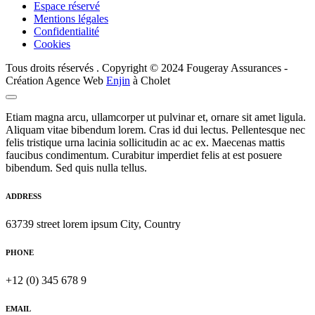
Espace réservé
Mentions légales
Confidentialité
Cookies
Tous droits réservés . Copyright © 2024 Fougeray Assurances -
Création Agence Web
Enjin
à Cholet
Etiam magna arcu, ullamcorper ut pulvinar et, ornare sit amet ligula.
Aliquam vitae bibendum lorem. Cras id dui lectus. Pellentesque nec
felis tristique urna lacinia sollicitudin ac ac ex. Maecenas mattis
faucibus condimentum. Curabitur imperdiet felis at est posuere
bibendum. Sed quis nulla tellus.
ADDRESS
63739 street lorem ipsum City, Country
PHONE
+12 (0) 345 678 9
EMAIL