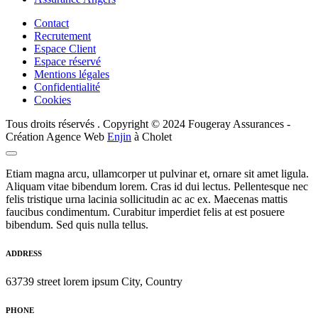
Contact
Recrutement
Espace Client
Espace réservé
Mentions légales
Confidentialité
Cookies
Tous droits réservés . Copyright © 2024 Fougeray Assurances -
Création Agence Web
Enjin
à Cholet
Etiam magna arcu, ullamcorper ut pulvinar et, ornare sit amet ligula.
Aliquam vitae bibendum lorem. Cras id dui lectus. Pellentesque nec
felis tristique urna lacinia sollicitudin ac ac ex. Maecenas mattis
faucibus condimentum. Curabitur imperdiet felis at est posuere
bibendum. Sed quis nulla tellus.
ADDRESS
63739 street lorem ipsum City, Country
PHONE