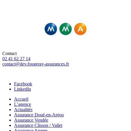
Fougeray Associés – Agents Exclusifs MMA,
Et Courtiers pour d’autres compagnies
Contact
02 41 62 27 14
contact@dev.fougeray-assurances.fr
46 Rue Saint-Pierre, 49307 Cholet
Facebook
LinkedIn
Accueil
L’agence
Actualités
Assurance Doué-en-Anjou
Assurance Vendée
Assurance Clisson / Vallet
Assurance Angers