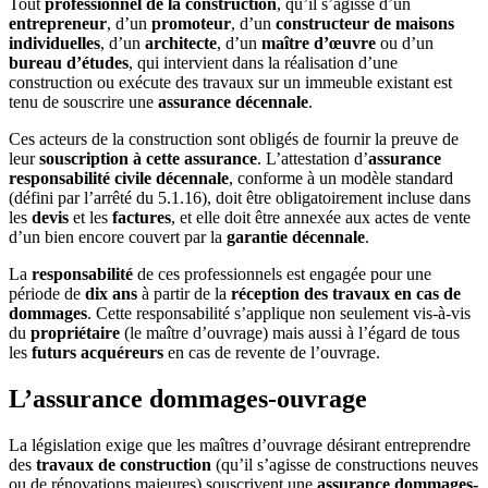
Tout
professionnel de la construction
, qu’il s’agisse d’un
entrepreneur
, d’un
promoteur
, d’un
constructeur de maisons
individuelles
, d’un
architecte
, d’un
maître d’œuvre
ou d’un
bureau d’études
, qui intervient dans la réalisation d’une
construction ou exécute des travaux sur un immeuble existant est
tenu de souscrire une
assurance décennale
.
Ces acteurs de la construction sont obligés de fournir la preuve de
leur
souscription à cette assurance
. L’attestation d’
assurance
responsabilité civile décennale
, conforme à un modèle standard
(défini par l’arrêté du 5.1.16), doit être obligatoirement incluse dans
les
devis
et les
factures
, et elle doit être annexée aux actes de vente
d’un bien encore couvert par la
garantie décennale
.
La
responsabilité
de ces professionnels est engagée pour une
période de
dix ans
à partir de la
réception des travaux en cas de
dommages
. Cette responsabilité s’applique non seulement vis-à-vis
du
propriétaire
(le maître d’ouvrage) mais aussi à l’égard de tous
les
futurs acquéreurs
en cas de revente de l’ouvrage.
L’assurance dommages-ouvrage
La législation exige que les maîtres d’ouvrage désirant entreprendre
des
travaux de construction
(qu’il s’agisse de constructions neuves
ou de rénovations majeures) souscrivent une
assurance dommages-