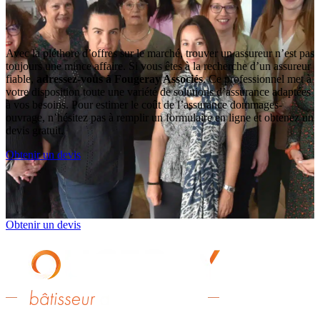
Avec la pléthore d’offres sur le marché, trouver un assureur n’est pas
toujours une mince affaire. Si vous êtes à la recherche d’un assureur
fiable,
adressez-vous à Fougeray Associés
. Ce professionnel met à
votre disposition toute une variété de solutions d’assurance adaptées
à vos besoins. Pour estimer le coût de l’assurance dommages-
ouvrage, n’hésitez pas à remplir un formulaire en ligne et obtenez un
devis gratuit.
Obtenir un devis
Obtenir un devis