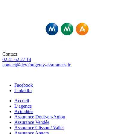
Fougeray Associés – Agents Exclusifs MMA,
Et Courtiers pour d’autres compagnies
Contact
02 41 62 27 14
contact@dev.fougeray-assurances.fr
46 Rue Saint-Pierre, 49307 Cholet
Facebook
LinkedIn
Accueil
L’agence
Actualités
Assurance Doué-en-Anjou
Assurance Vendée
Assurance Clisson / Vallet
Assurance Angers