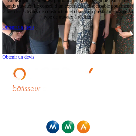
Choisir son assureur est primordial lorsqu’il s’agit de réaliser de
grands travaux. Le conseil d’un expert est indispensable pour mener
à bien les activités de construction et choisir un prestataire adapté au
type de travaux à réaliser.
Obtenir un devis
Obtenir un devis
Fougeray Associés – Agents Exclusifs MMA,
Et Courtiers pour d’autres compagnies